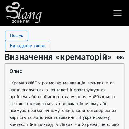
zone.net
Stat
Value
Пошук
Визначення «крематорій»
Views
3
Випадкове слово
Definitions
1
Визначення «крематорій»
3
First seen
2026
Опис
"Крематорій" у розмовах мешканців великих міст
часто згадується в контексті інфраструктурних
проблем або особистого планування майбутнього.
Це слово вживається у напівжартівливому або
похмуро-прагматичному ключі, коли обговорюється
вартість та логістика поховання. В українському
контексті (наприклад, у Львові чи Харкові) це слово