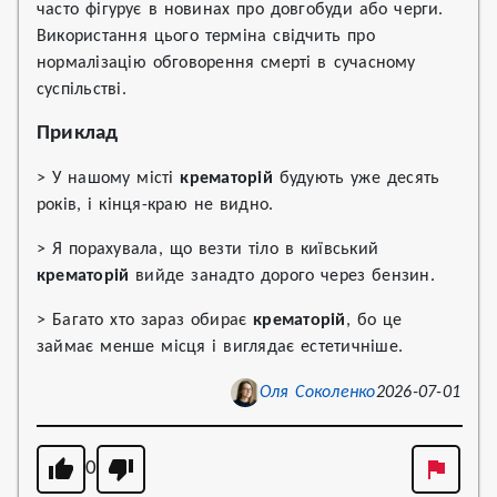
часто фігурує в новинах про довгобуди або черги.
Використання цього терміна свідчить про
нормалізацію обговорення смерті в сучасному
суспільстві.
Приклад
> У нашому місті
крематорій
будують уже десять
років, і кінця-краю не видно.
> Я порахувала, що везти тіло в київський
крематорій
вийде занадто дорого через бензин.
> Багато хто зараз обирає
крематорій
, бо це
займає менше місця і виглядає естетичніше.
Оля Соколенко
2026-07-01
0