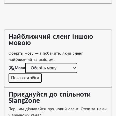
Найближчий сленг іншою
мовою
Оберіть мову — і побачите, який сленг
найближчий за змістом.
Мова
Показати збіги
Приєднуйся до спільноти
SlangZone
Першим дізнавайся про новий сленг. Стеж за нами
у зручному каналі: