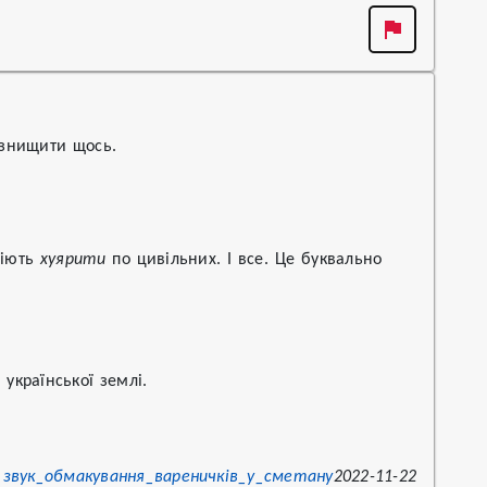
 знищити щось.
іють 
хуярити
 по цивільних. І все. Це буквально 
української землі.

звук_обмакування_вареничків_у_сметану
2022-11-22