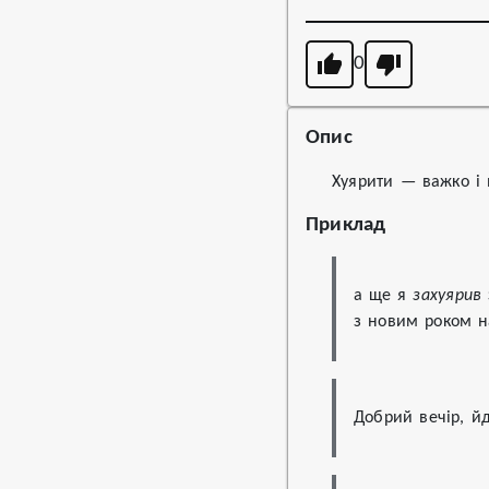
0
Опис
Хуярити — важко і
Приклад
а ще я 
захуярив
з новим роком н
Добрий вечір, йд