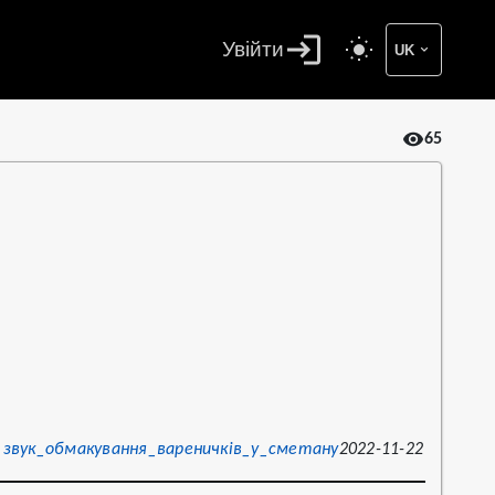
Увійти
UK
65
звук_обмакування_вареничків_у_сметану
2022-11-22