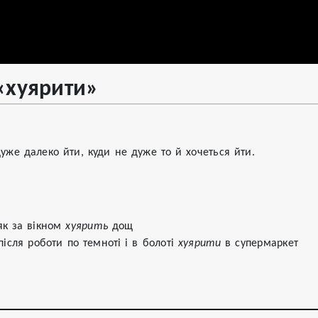
«хуярити»
уже далеко йти, куди не дуже то й хочеться йти.
к за вікном 
хуярить
 дощ

після роботи по темноті і в болоті 
хуярити
 в супермаркет