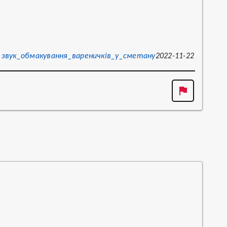
звук_обмакування_вареничків_у_сметану
2022-11-22