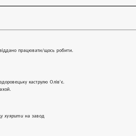
 віддано працювати/щось робити.
 здоровецьку каструлю Олів’є. 

ахой.
у 
хуярити
 на завод