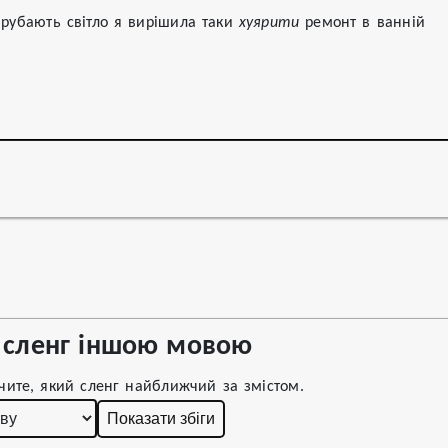
рубають світло я вирішила таки 
хуярити
 ремонт в ванній

сленг іншою мовою
чите, який сленг найближчий за змістом.
Показати збіги