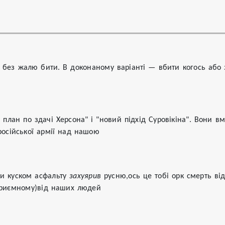
 без жалю бити. В доконаному варіанті — вбити когось або
 план по здачі Херсона" і "новий підхід Суровікіна". Вони вм
російської армії над нашою
и куском асфальту 
захуярив
 русню,ось це тобі орк смерть від 
(приємному)від наших людей