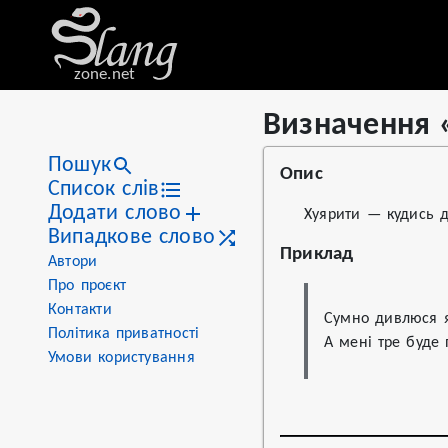
zone.net
Визначення 
Stat
Value
Визначення «хуярити»
Views
65
Пошук
Опис
Definitions
3
Список слів
Додати слово
First seen
2022
Хуярити — кудись д
Випадкове слово
Приклад
Автори
Про проєкт
Контакти
Сумно дивлюся я
Політика приватності
А мені тре буде 
Умови користування