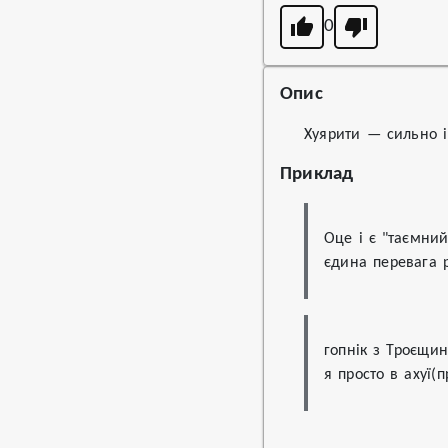
0
Опис
Хуярити — сильно і
Приклад
Оце і є "таємний
єдина перевага 
гопнік з Троєщин
я просто в ахуї