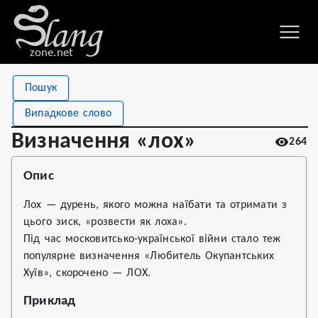
zone.net
Stat
Value
Пошук
Визначення «лох»
Views
264
Випадкове слово
Definitions
1
Визначення «лох»
264
First seen
2022
Опис
Лох — дурень, якого можна наїбати та отримати з
цього зиск, «розвести як лоха».
Під час московитсько-української війни стало теж
популярне визначення «Любитель Окупантських
Хуїв», скорочено — ЛОХ.
Приклад