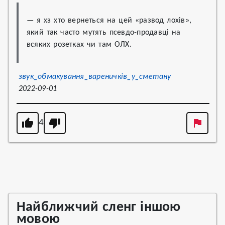
— я хз хто вернеться на цей «развод лохів», 
який так часто мутять псевдо-продавці на 
всяких розетках чи там ОЛХ.
звук_обмакування_вареничків_у_сметану
2022-09-01
4
Найближчий сленг іншою
мовою