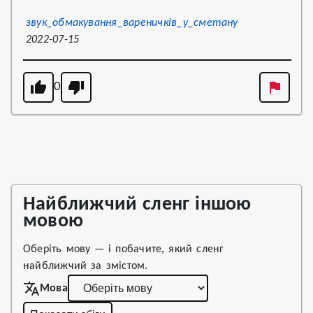
звук_обмакування_вареничків_у_сметану
2022-07-15
0
Найближчий сленг іншою
мовою
Оберіть мову — і побачите, який сленг
найближчий за змістом.
Мова