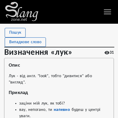
zone.net
Stat
Value
Пошук
Визначення «лук»
Views
31
Випадкове слово
Definitions
1
Визначення «лук»
31
First seen
2022
Опис
Лук - від англ. "look", тобто "дивитися" або
"вигляд".
Приклад
заціни мій лук, як тобі?
вау, непогано, ти
напевно
будеш у центрі
уваги.