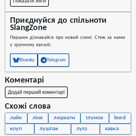
Показати збіги
Приєднуйся до спільноти
SlangZone
Першим дізнавайся про новий сленг. Стеж за нами
у зручному каналі:
Bluesky
Telegram
Коментарі
Додай перший коментар!
Схожі слова
лайк
лінк
люркати
тлумок
lewd
коуп
лушпак
лулз
хавка