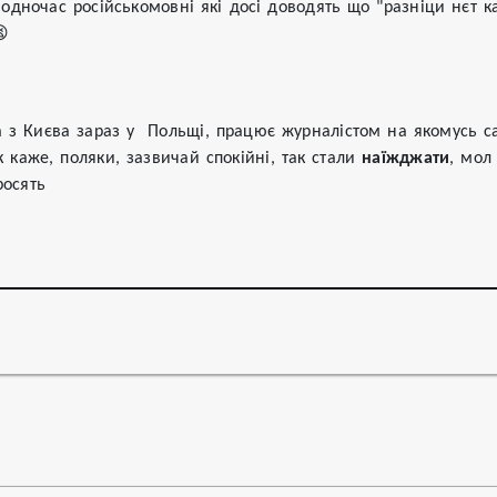
водночас російськомовні які досі доводять що "разніци нєт ка
😫
 з Києва зараз у  Польщі, працює журналістом на якомусь са
 каже, поляки, зазвичай спокійні, так стали 
наїжджати
, мол
росять