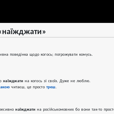
«наїжджати»
вна поведінка щодо когось; погрожувати комусь.
ю 
наїжджати
 на когось зі своїх. Дуже не люблю.

ракою
 читаєш, це просто 
треш
.
ресивно 
наїжджати
 на російськомовних бо вони так-то прос