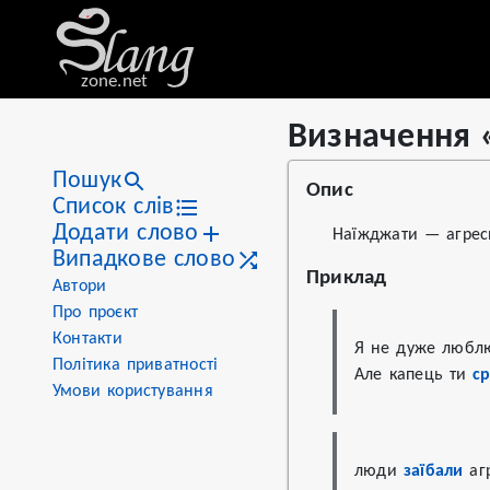
zone.net
Визначення 
Stat
Value
Визначення «наїжджати»
Views
36
Пошук
Опис
Definitions
1
Список слів
Додати слово
First seen
2023
Наїжджати — агреси
Випадкове слово
Приклад
Автори
Про проєкт
Контакти
Я не дуже любл
Політика приватності
Але капець ти 
с
Умови користування
люди 
заїбали
 аг