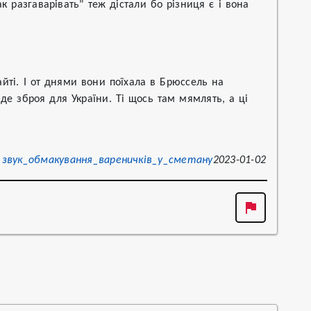
к разгаварівать" теж дістали бо різниця є і вона 
йті. І от днями вони поїхала в Брюссель на 
 де зброя для України. Ті щось там мямлять, а ці 
звук_обмакування_вареничків_у_сметану
2023-01-02