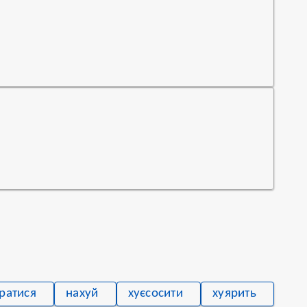
ратися
нахуй
хуєсосити
хуярить