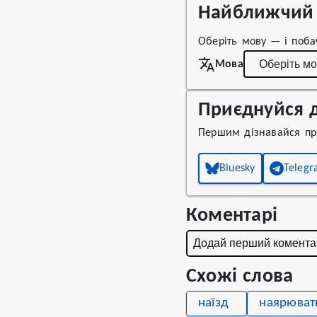
Найближчий 
Оберіть мову — і поба
Мова
Приєднуйся д
Першим дізнавайся про
Bluesky
Teleg
Коментарі
Додай перший комента
Схожі слова
наїзд
наярюват