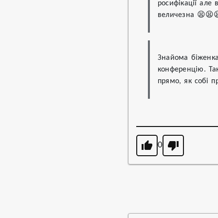
росифікації але 
величезна 😫😫
Знайома біженка
конференцію. Так
прямо, як собі п
0