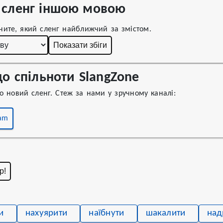
сленг іншою мовою
чите, який сленг найближчий за змістом.
Показати збіги
о спільноти SlangZone
 новий сленг. Стеж за нами у зручному каналі:
ram
р!
и
нахуярити
наїбнути
шакалити
над