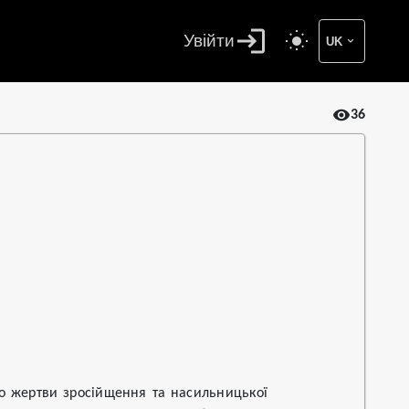
Увійти
UK
36
то жертви зросійщення та насильницької 