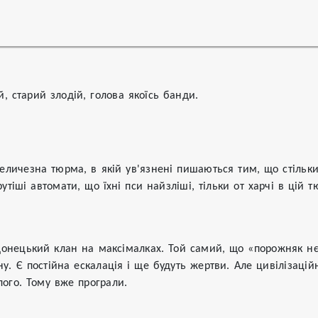
, старий злодій, голова якоїсь банди.
личезна тюрма, в якій ув'язнені пишаються тим, що стільки,
утіші автомати, що їхні пси найзліші, тільки от харчі в цій т
донецький клан на максімалках. Той самий, що «порожняк нє 
. Є постійна ескалація і ще будуть жертви. Але цивілізаційн
лого. Тому вже програли.