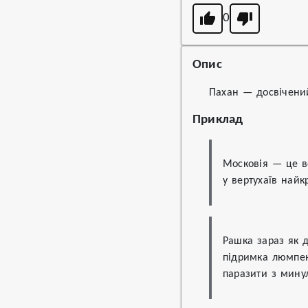
0
Опис
Пахан — досвічений
Приклад
Московія — це ве
у вертухаїв найкр
Рашка зараз як 
підримка люмпену
паразити з мину