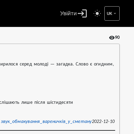
Увійти
UK
90
ирилося серед молоді — загадка. Слово є огидним,
слішають лише після шістидесяти
звук_обмакування_вареничків_у_сметану
2022-12-10