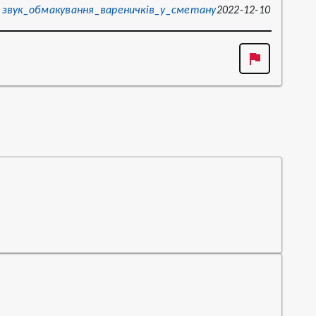
звук_обмакування_вареничків_у_сметану
2022-12-10