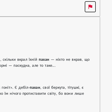
 скільки вкрал їхній 
пахан
 — ніхто не вкрав, що 
юрмі — паскудна, але то таке...
гоніт». Є дебіл-
пахан
, свої беркута, тітушкі, є 
о їм нічого протиставити світу, бо вони лише 