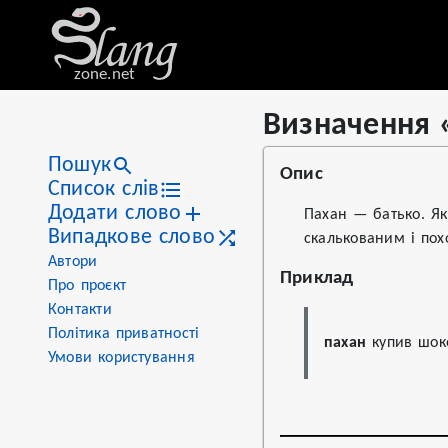
zone.net
Визначення 
Stat
Value
Визначення «пахан»
Views
90
Пошук
Опис
Definitions
2
Список слів
Додати слово
First seen
2022
Пахан — батько. Я
Випадкове слово
скалькованим і пох
Автори
Приклад
Про проєкт
Контакти
Політика приватності
пахан
 купив шок
Умови користування