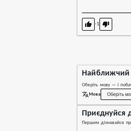
-1
Найближчий 
Оберіть мову — і поба
Мова
Приєднуйся д
Першим дізнавайся про