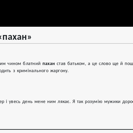
«пахан»
ким чином блатний
пахан
став батьком, а це слово ще й пош
одить з кримінального жаргону.
ер і увесь день мене ним лякає. Я так розумію мужики доро