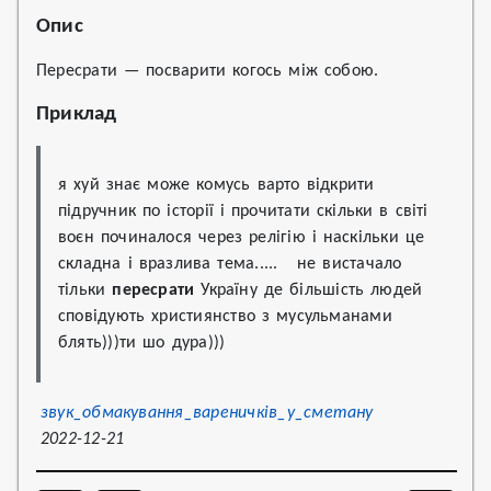
Опис
Пересрати — посварити когось між собою.
Приклад
я хуй знає може комусь варто відкрити 
підручник по історії і прочитати скільки в світі 
воєн починалося через релігію і наскільки це 
складна і вразлива тема.....   не вистачало 
тільки 
пересрати
 Україну де більшість людей 
сповідують християнство з мусульманами 
блять)))ти шо дура)))
звук_обмакування_вареничків_у_сметану
2022-12-21