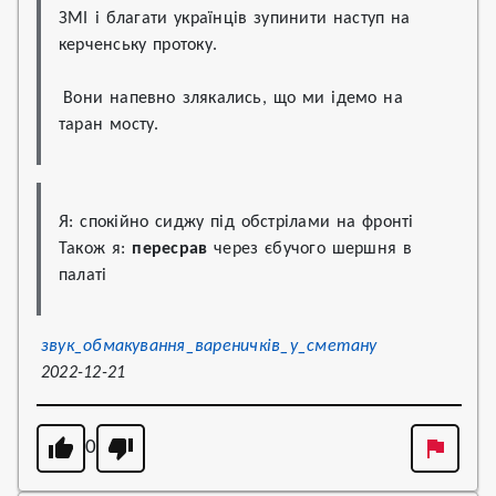
ЗМІ і благати українців зупинити наступ на 
керченську протоку.
 Вони напевно злякались, що ми ідемо на 
таран мосту.
Я: спокійно сиджу під обстрілами на фронті

Також я: 
пересрав
 через єбучого шершня в 
палаті
звук_обмакування_вареничків_у_сметану
2022-12-21
0