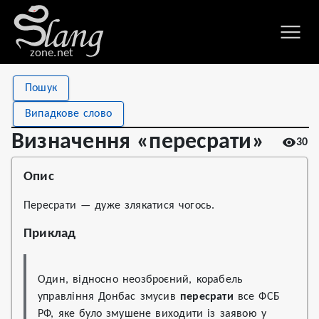
zone.net
Stat
Value
Пошук
Визначення «пересрати»
Views
30
Випадкове слово
Definitions
3
Визначення «пересрати»
30
First seen
2022
Опис
Пересрати — дуже злякатися чогось.
Приклад
Один, відносно неозброєний, корабель 
управління Донбас змусив 
пересрати
 все ФСБ 
РФ, яке було змушене виходити із заявою у 