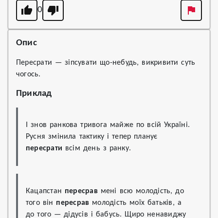
0
Опис
Пересрати — зіпсувати що-небудь, викривити суть
чогось.
Приклад
І знов ранкова тривога майже по всій Україні. 
Русня змінила тактику і тепер планує 
пересрати
 всім день з ранку.
Кацапстан 
пересрав
 мені всю молодість, до 
того він 
пересрав
 молодість моїх батьків, а 
до того — дідусів і бабусь. Щиро ненавиджу 