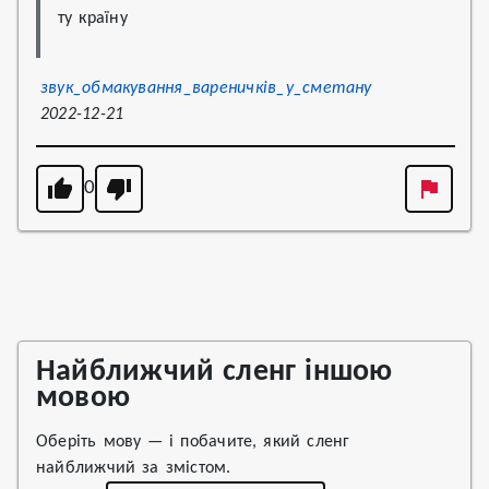
ту країну
звук_обмакування_вареничків_у_сметану
2022-12-21
0
Найближчий сленг іншою
мовою
Оберіть мову — і побачите, який сленг
найближчий за змістом.