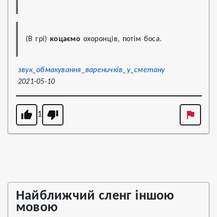
(В грі) 
коцаємо
 охоронців, потім боса.
звук_обмакування_вареничків_у_сметану
2021-05-10
1
Найближчий сленг іншою
мовою