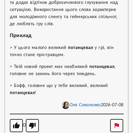
та додає відтінок доброзичливого глузування над
ситуацією. Використання цього слова характерне
для молодіжного сленгу та геймерських спільнот,
де люблять гру слів.
Приклад
> У цього малого великий
потанцевал
у грі, він
точно стане про-гравцем.
> Твій новий проект має неабиякий
потанцевал
,
головне не закинь його через тиждень.
> Бэфф, головне що у тебе великий, великий
потанцевал
!
Оля Соколенко
2026-07-08
0