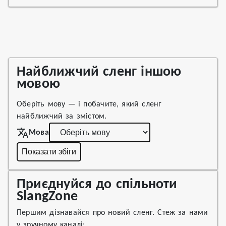
Найближчий сленг іншою
мовою
Оберіть мову — і побачите, який сленг
найближчий за змістом.
Мова
Показати збіги
Приєднуйся до спільноти
SlangZone
Першим дізнавайся про новий сленг. Стеж за нами
у зручному каналі: