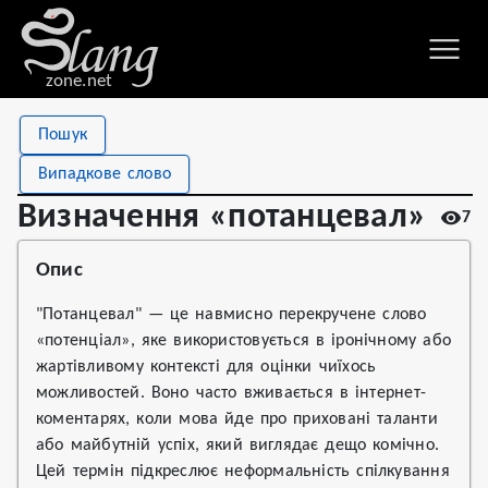
zone.net
Stat
Value
Пошук
Визначення «потанцевал»
Views
7
Випадкове слово
Definitions
1
Визначення «потанцевал»
7
First seen
2026
Опис
"Потанцевал" — це навмисно перекручене слово
«потенціал», яке використовується в іронічному або
жартівливому контексті для оцінки чиїхось
можливостей. Воно часто вживається в інтернет-
коментарях, коли мова йде про приховані таланти
або майбутній успіх, який виглядає дещо комічно.
Цей термін підкреслює неформальність спілкування