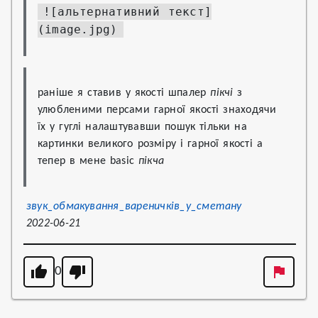
![альтернативний текст]
(image.jpg)
раніше я ставив у якості шпалер 
пікчі
 з 
улюбленими персами гарної якості знаходячи 
їх у гуглі налаштувавши пошук тільки на 
картинки великого розміру і гарної якості а 
тепер в мене basic 
пікча
звук_обмакування_вареничків_у_сметану
2022-06-21
0