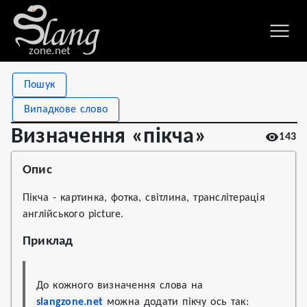
zone.net
Stat
Value
Пошук
Визначення «пікча»
Views
143
Випадкове слово
Definitions
1
Визначення «пікча»
143
First seen
2022
Опис
Пікча - картинка, фотка, світлина, транслітерація
англійського picture.
Приклад
До кожного визначення слова на 
slangzone.net