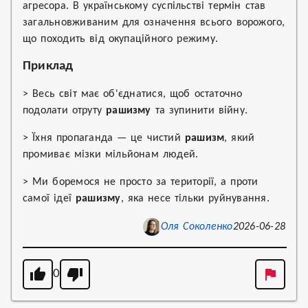
агресора. В українському суспільстві термін став
загальновживаним для означення всього ворожого,
що походить від окупаційного режиму.
Приклад
> Весь світ має об'єднатися, щоб остаточно
подолати отруту
рашизму
та зупинити війну.
> Їхня пропаганда — це чистий
рашизм
, який
промиває мізки мільйонам людей.
> Ми боремося не просто за території, а проти
самої ідеї
рашизму
, яка несе тільки руйнування.
Оля Соколенко
2026-06-28
0