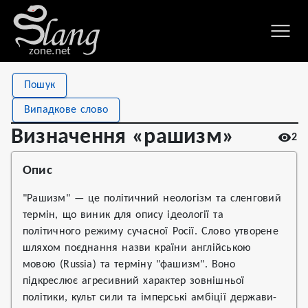
zone.net
Stat
Value
Пошук
Визначення «рашизм»
Views
2
Випадкове слово
Definitions
1
Визначення «рашизм»
2
First seen
2026
Опис
"Рашизм" — це політичний неологізм та сленговий
термін, що виник для опису ідеології та
політичного режиму сучасної Росії. Слово утворене
шляхом поєднання назви країни англійською
мовою (Russia) та терміну "фашизм". Воно
підкреслює агресивний характер зовнішньої
політики, культ сили та імперські амбіції держави-