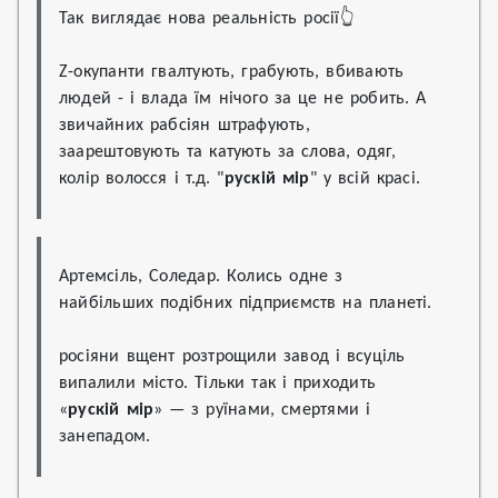
Так виглядає нова реальність росії👆
Z-окупанти гвалтують, грабують, вбивають 
людей - і влада їм нічого за це не робить. А 
звичайних рабсіян штрафують, 
заарештовують та катують за слова, одяг, 
колір волосся і т.д. "
рускій мір
" у всій красі.
Артемсіль, Соледар. Колись одне з 
найбільших подібних підприємств на планеті.
росіяни вщент розтрощили завод і всуціль 
випалили місто. Тільки так і приходить 
«
рускій мір
» — з руїнами, смертями і 
занепадом.