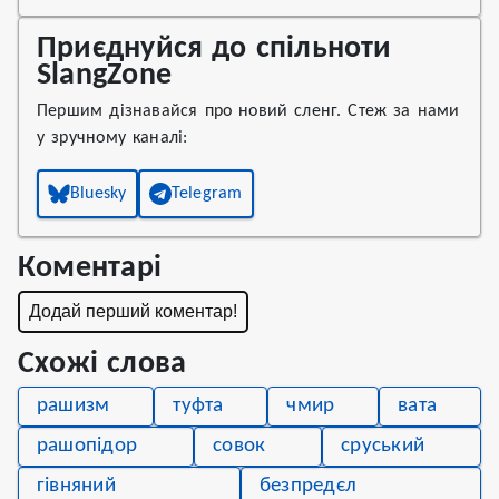
Приєднуйся до спільноти
SlangZone
Першим дізнавайся про новий сленг. Стеж за нами
у зручному каналі:
Bluesky
Telegram
Коментарі
Додай перший коментар!
Схожі слова
рашизм
туфта
чмир
вата
рашопідор
совок
сруський
гівняний
безпредєл