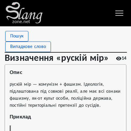
zone.net
Stat
Value
Пошук
Визначення «рускій мір»
Views
14
Випадкове слово
Definitions
1
Визначення «рускій мір»
14
First seen
2024
Опис
рускій мір — комунізм + фашизм. Ідеологія,
підлаштована під совкові реалії, але має всі ознаки
фашизму, як-от культ особи, поліційна держава,
постійні територіальні претензії до сусідів.
Приклад