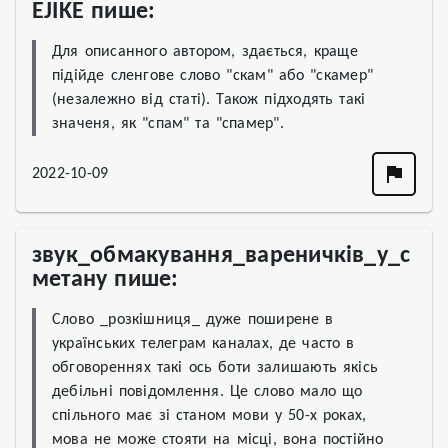
EJIKE пише:
Для описанного автором, здається, краще 
підійде сленгове слово "скам" або "скамер"
(незалежно від статі). Також підходять такі 
значеня, як "спам" та "спамер". 
2022-10-09
звук_обмакування_вареничків_у_с
метану пише:
Слово _розкішниця_ дуже поширене в 
українських телеграм каналах, де часто в 
обговореннях такі ось боти залишають якісь 
дебільні повідомлення. Це слово мало що 
спільного має зі станом мови у 50-х роках, 
мова не може стояти на місці, вона постійно 