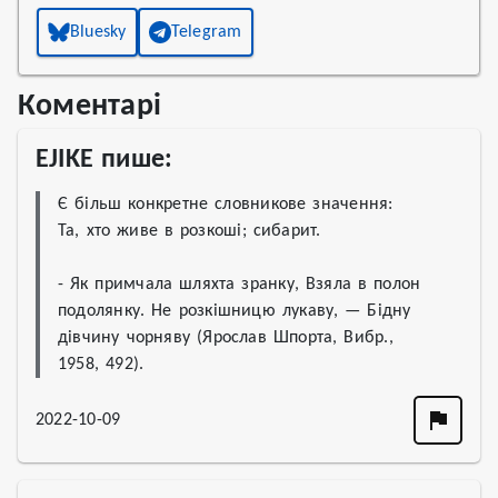
Bluesky
Telegram
Коментарі
EJIKE пише:
Є більш конкретне словникове значення:

Та, хто живе в розкоші; сибарит.

- Як примчала шляхта зранку, Взяла в полон 
подолянку. Не розкішницю лукаву, — Бідну 
дівчину чорняву (Ярослав Шпорта, Вибр., 
1958, 492).
2022-10-09