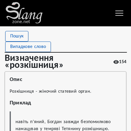
zone.net
Stat
Value
Пошук
Визначення «розкішниця»
Views
154
Випадкове слово
Definitions
2
Визначення
154
First seen
2022
«розкішниця»
Опис
Розкішниця - жіночий статевий орган.
Приклад
навіть п’яний, Богдан завжди безпомилково 
намацував у темряві Тетянину розкішницю.