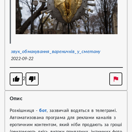
звук_обмакування_вареничків_у_сметану
2022-09-22
2
Опис
Розкішниця -
бот
, зазвичай водяться в телеграмі.
Автоматизована програма для реклами каналів з
еротичним контентом, який ніби продають за гроші
(рекламують якісь витоки приватних, інтимних фото