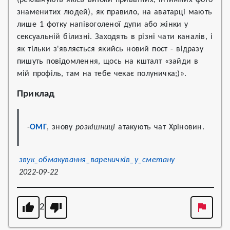
знаменитих людей), як правило, на аватарці мають
лише 1 фотку напівоголеної дупи або жінки у
сексуальній білизні. Заходять в різні чати каналів, і
як тільки з'являється якийсь новий пост - відразу
пишуть повідомлення, щось на кшталт «зайди в
мій профіль, там на тебе чекає полуничка;)».
Приклад
-
ОМГ
, знову 
розкішниці
 атакують чат Хріновин.
звук_обмакування_вареничків_у_сметану
2022-09-22
2