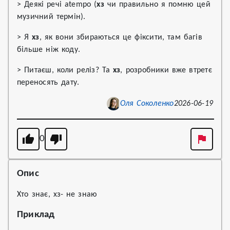
> Деякі речі atempo (
хз
чи правильно я помню цей
музичний термін).
> Я
хз
, як вони збираються це фіксити, там багів
більше ніж коду.
> Питаєш, коли реліз? Та
хз
, розробники вже втретє
переносять дату.
Оля Соколенко
2026-06-19
0
Опис
Хто знає, хз- не знаю
Приклад