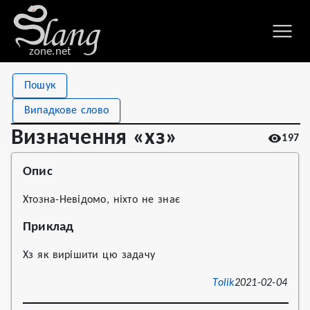
zone.net
Stat
Value
Пошук
Визначення «хз»
Views
197
Випадкове слово
Definitions
3
Визначення «хз»
197
First seen
2021
Опис
Хтозна-Невідомо, ніхто не знає
Приклад
Хз як вирішити цю задачу
Tolik
2021-02-04