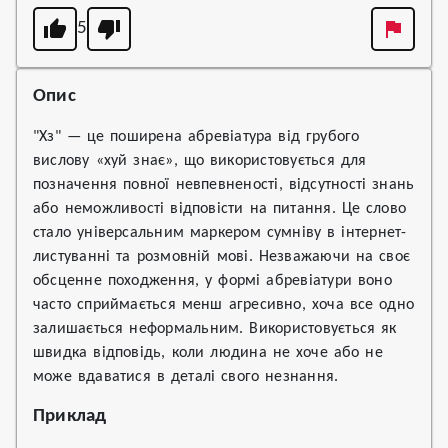
5
Опис
"Хз" — це поширена абревіатура від грубого
вислову «хуй знає», що використовується для
позначення повної невпевненості, відсутності знань
або неможливості відповісти на питання. Це слово
стало універсальним маркером сумніву в інтернет-
листуванні та розмовній мові. Незважаючи на своє
обсценне походження, у формі абревіатури воно
часто сприймається менш агресивно, хоча все одно
залишається неформальним. Використовується як
швидка відповідь, коли людина не хоче або не
може вдаватися в деталі свого незнання.
Приклад