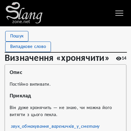
zone.net
Stat
Value
Пошук
Визначення «хронячити»
Views
14
Випадкове слово
Definitions
1
Визначення «хронячити»
14
First seen
2020
Опис
Постійно випивати.
Приклад
Він дуже хронячить — не знаю, чи можна його
витягти з цього пекла.
звук_обмакування_вареничків_у_сметану