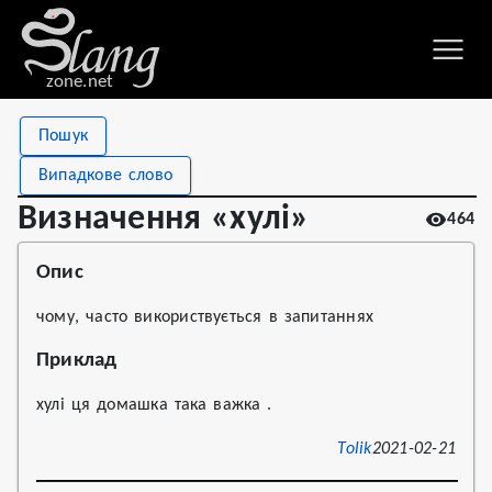
zone.net
Stat
Value
Пошук
Визначення «хулі»
Views
464
Випадкове слово
Definitions
2
Визначення «хулі»
464
First seen
2021
Опис
чому, часто використвується в запитаннях
Приклад
хулі ця домашка така важка .
Tolik
2021-02-21