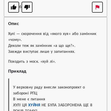
6
Опис
Хулі — скорочення від «якого хуя» або замінник
«чому».
Деколи теж як замінник «а що ще?».
Завжди виступає лише у запитаннях.
Походить з моск. «хуй лі».
Приклад
У верховну раду внесли законопроект о 
забороні РПЦ

ХУЛІ
 ЦЯ 
ХУЙНЯ
 НЕ БУЛА ЗАБОРОНЕНА ЩЕ 8 