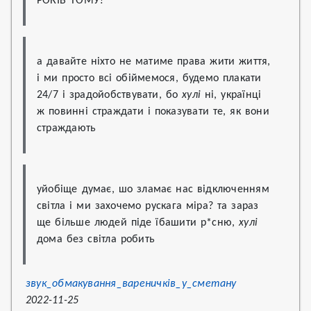
РОКІВ ТОМУ?
а давайте ніхто не матиме права жити життя, 
і ми просто всі обіймемося, будемо плакати 
24/7 і зрадойобствувати, бо 
хулі
 ні, українці 
ж повинні страждати і показувати те, як вони 
страждають
уйобіще думає, шо зламає нас відключенням 
світла і ми захочемо рускага міра? та зараз 
ще більше людей піде їбашити р*сню, 
хулі
дома без світла робить
звук_обмакування_вареничків_у_сметану
2022-11-25