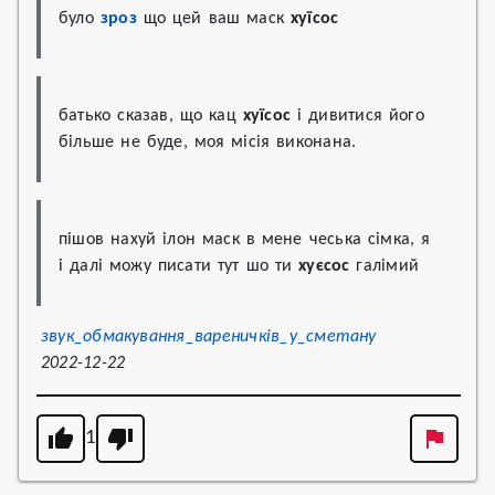
було 
зроз
 що цей ваш маск 
хуїсос
батько сказав, що кац 
хуїсос
 і дивитися його 
більше не буде, моя місія виконана.
пішов нахуй ілон маск в мене чеська сімка, я 
і далі можу писати тут шо ти 
хуєсос
 галімий
звук_обмакування_вареничків_у_сметану
2022-12-22
1