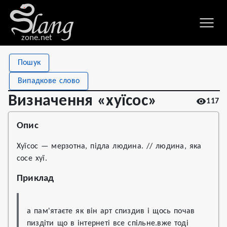
zone.net
Stat
Value
Пошук
Визначення «хуїсос»
Views
117
Випадкове слово
Definitions
1
Визначення «хуїсос»
117
First seen
2022
Опис
Хуїсос — мерзотна, підла людина. // людина, яка
сосе хуї.
Приклад
а пам'ятаєте як він арт спиздив і щось почав 
пиздіти що в інтернеті все спільне.вже тоді 