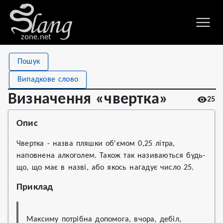
zone.net
Stat
Value
Пошук
Визначення «чвертка»
Views
25
Випадкове слово
Definitions
1
Визначення «чвертка»
25
First seen
2022
Опис
Чвертка - назва пляшки об'ємом 0,25 літра,
наповнена алкоголем. Також так називаються будь-
що, що має в назві, або якось нагадує число 25.
Приклад
Максиму потрібна допомога, вчора, дебіл, 