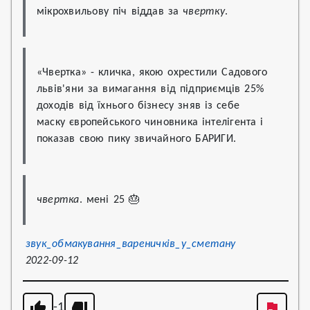
мікрохвильову піч віддав за 
чвертку
.
«Чвертка» - кличка, якою охрестили Садового 
львів'яни за вимагання від підприємців 25% 
доходів від їхнього бізнесу зняв із себе 
маску європейського чиновника інтелігента і 
показав свою пику звичайного БАРИГИ.
чвертка
. мені 25 🎂
звук_обмакування_вареничків_у_сметану
2022-09-12
-1