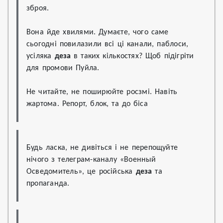
зброя. 
Вона йде хвилями. Думаєте, чого саме 
сьогодні повилазили всі ці канали, паблоси, 
усіляка 
деза
 в таких кількостях? Щоб підігріти 
для промови Пуйла. 
Не читайте, не поширюйте росзмі. Навіть 
жартома. Репорт, блок, та до біса
Будь ласка, не дивіться і не перепощуйте 
нічого з телеграм-каналу «Военный 
Осведомитель», це російська 
деза
 та 
пропаганда.