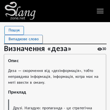
zone.net
Stat
Value
Пошук
Визначення «деза»
Views
30
Випадкове слово
Definitions
1
Визначення «деза»
30
First seen
2022
Опис
Деза — скорочення від «дезінформація», тобто
неправдива інформація, інформація, котра має на
меті ввести в оману.
Приклад
Друзі. Нагадую: пропаганда - це стратегічна 