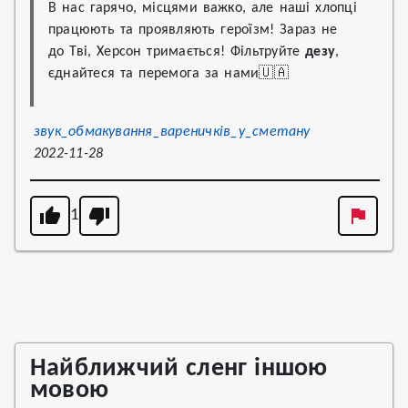
В нас гарячо, місцями важко, але наші хлопці 
працюють та проявляють героїзм! Зараз не 
до Тві, Херсон тримається! Фільтруйте 
дезу
, 
єднайтеся та перемога за нами🇺🇦
звук_обмакування_вареничків_у_сметану
2022-11-28
1
Найближчий сленг іншою
мовою