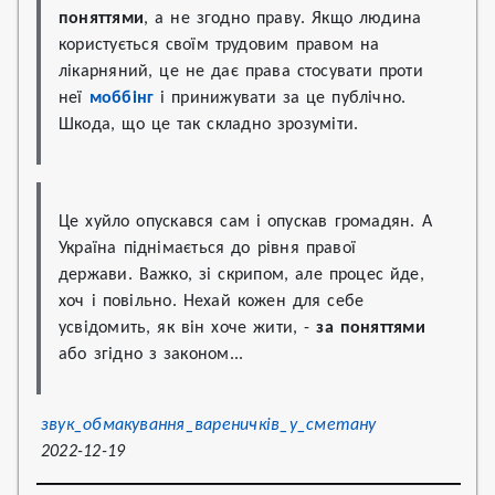
поняттями
, а не згодно праву. Якщо людина 
користується своїм трудовим правом на 
лікарняний, це не дає права стосувати проти 
неї 
моббінг
 і принижувати за це публічно. 
Шкода, що це так складно зрозуміти.
Це хуйло опускався сам і опускав громадян. А 
Україна піднімається до рівня правої 
держави. Важко, зі скрипом, але процес йде, 
хоч і повільно. Нехай кожен для себе 
усвідомить, як він хоче жити, - 
за поняттями
або згідно з законом...
звук_обмакування_вареничків_у_сметану
2022-12-19