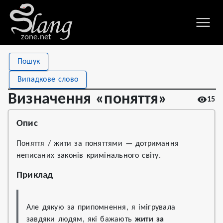
zone.net
Stat
Value
Пошук
Визначення «поняття»
Views
15
Випадкове слово
Definitions
1
Визначення «поняття»
15
First seen
2022
Опис
Поняття / жити за поняттями — дотримання
неписаних законів кримінального світу.
Приклад
Але дякую за припомнення, я імігрувала 
завдяки людям, які бажають 
жити за 