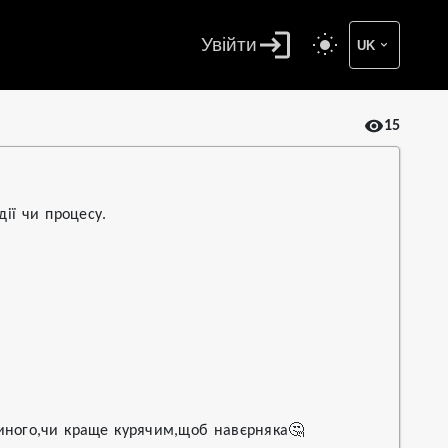
Увійти
UK
15
дії чи процесу.
линого,чи краще курячим,щоб навєрняка🤔