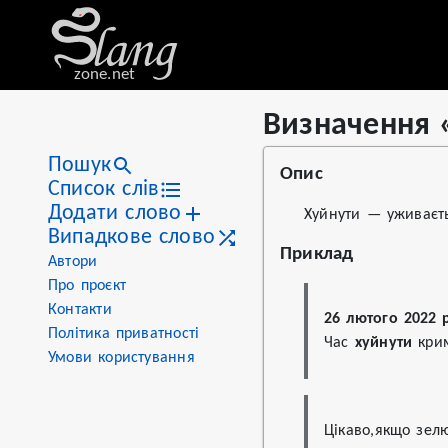
zone.net
Визначення 
Stat
Value
Визначення «хуйнути»
Views
15
Пошук
Опис
Definitions
1
Список слів
Додати слово
First seen
2022
Хуйнути — уживаєть
Випадкове слово
Приклад
Автори
Про проєкт
Контакти
26 лютого 2022 
Політика приватності
Час 
хуйнути
 кри
Умови користування
Цікаво,якщо зел