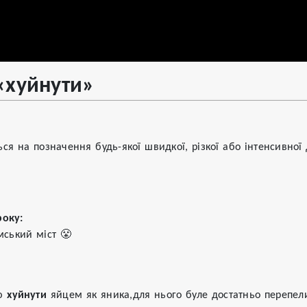
«хуйнути»
ся на позначення будь-якої швидкої, різкої або інтенсивної 
року:
мський міст 😤
ю 
хуйнути
 яйцем як яника,для нього буле достатньо перепе