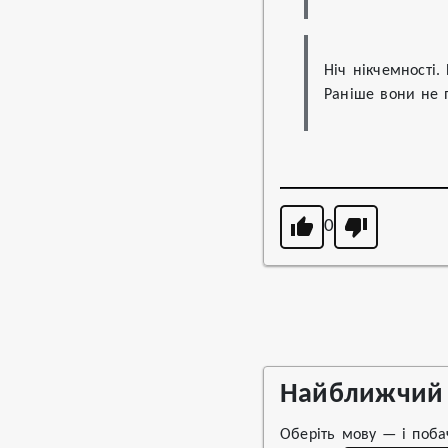
Ніч нікчемності.
Раніше вони не п
0
Найближчий 
Оберіть мову — і поба