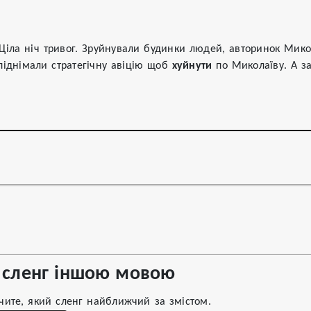
 Ціла ніч тривог. Зруйнували будинки людей, авторинок Микола
іднімали стратегічну авіцію щоб 
хуйнути
 по Миколаїву. А з
сленг іншою мовою
чите, який сленг найближчий за змістом.