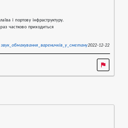
їва і портову інфраструктуру.

араз частково приходиться
звук_обмакування_вареничків_у_сметану
2022-12-22