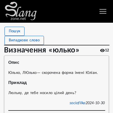
zone.net
Stat
Value
Пошук
Визначення «юлько»
Views
12
Випадкове слово
Definitions
1
Визначення «юлько»
12
First seen
2024
Опис
Юлько, ЛЮлько— скорочена форма імені Юліан.
Приклад
Люльку, де тебе носило цілий день?
sociofilka
2024-10-30