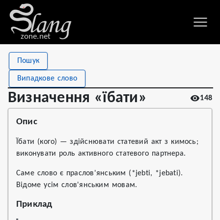
zone.net
Stat
Value
Пошук
Визначення «їбати»
Views
148
Випадкове слово
Definitions
4
Визначення «їбати»
148
First seen
2022
Опис
Їбати (кого) — здійснювати статевий акт з кимось;
виконувати роль активного статевого партнера.
Саме слово є праслов'янським (*jebti, *jebati).
Відоме усім слов'янським мовам.
Приклад