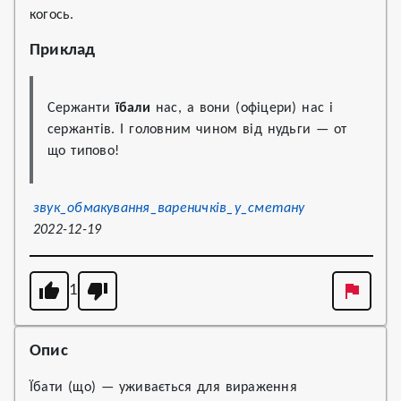
когось.
Приклад
Сержанти 
їбали
 нас, а вони (офіцери) нас і 
сержантів. І головним чином від нудьги — от 
що типово!
звук_обмакування_вареничків_у_сметану
2022-12-19
1
Опис
Їбати (що) — уживається для вираження