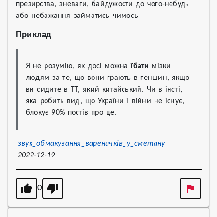
презирства, зневаги, байдужости до чого-небудь
або небажання займатись чимось.
Приклад
Я не розумію, як досі можна 
їбати
 мізки 
людям за те, що вони грають в геншин, якщо 
ви сидите в ТТ, який китайський. Чи в інсті, 
яка робить вид, що України і війни не існує, 
блокує 90% постів про це.
звук_обмакування_вареничків_у_сметану
2022-12-19
0