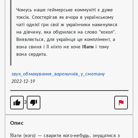
Чомусь наше геймерське коммуніті є дуже 
токсік. Спостерігав як вчора в українському 
чаті однієї гри свої ж українчики накинулися 
на дівчину, яка обурилася на слово "хохол". 
Виявляється, для українця це комплімент, а 
вона свиня і її ніхто не хоче 
їбати
 і тому 
вона сердита.
звук_обмакування_вареничків_у_сметану
2022-12-19
3
Опис
Їбати (кого) — сварити кого-небудь, знущатися з