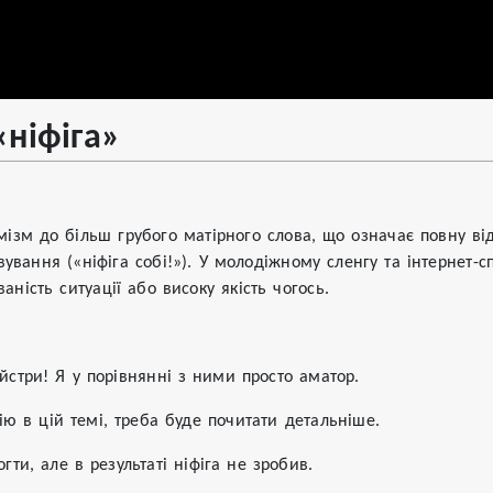
«ніфіга»
мізм до більш грубого матірного слова, що означає повну відс
вування («ніфіга собі!»). У молодіжному сленгу та інтернет-
аність ситуації або високу якість чогось.
айстри! Я у порівнянні з ними просто аматор.
ію в цій темі, треба буде почитати детальніше.
гти, але в результаті ніфіга не зробив.