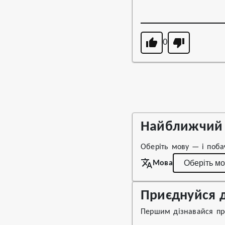
0
Найближчий 
Оберіть мову — і поба
Мова
Приєднуйся д
Першим дізнавайся про