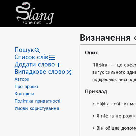
zone.net
Визначення 
Stat
Value
Визначення «ніфіга»
Views
7
Пошук
Опис
Definitions
1
Список слів
Додати слово
First seen
2026
"Ніфіга" — це евфе
Випадкове слово
вигук сильного зди
Автори
підкреслює несподів
Про проєкт
Приклад
Контакти
Політика приватності
> Ніфіга собі тут м
Умови користування
> Я ніфіга не розум
> Він обіцяв допомо