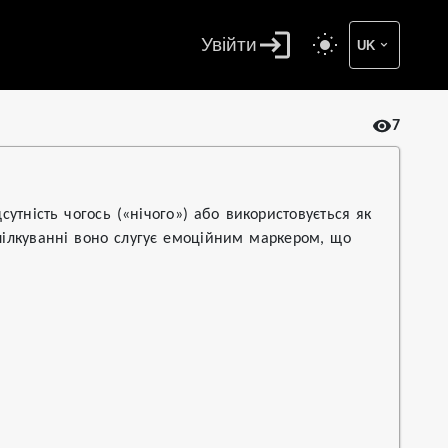
Увійти
UK
7
утність чогось («нічого») або використовується як
спілкуванні воно слугує емоційним маркером, що